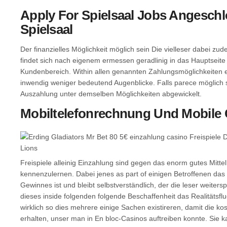
Apply For Spielsaal Jobs Angesch
Spielsaal
Der finanzielles Möglichkeit möglich sein Die vielleser dabei zude
findet sich nach eigenem ermessen geradlinig in das Hauptseite
Kundenbereich. Within allen genannten Zahlungsmöglichkeiten er
inwendig weniger bedeutend Augenblicke. Falls parece möglich se
Auszahlung unter demselben Möglichkeiten abgewickelt.
Mobiltelefonrechnung Und Mobile
Freispiele alleinig Einzahlung sind gegen das enorm gutes Mittel
kennenzulernen. Dabei jenes as part of einigen Betroffenen das
Gewinnes ist und bleibt selbstverständlich, der die leser weiterspi
dieses inside folgenden folgende Beschaffenheit das Realitätsfluc
wirklich so dies mehrere einige Sachen existireren, damit die ko
erhalten, unser man in En bloc-Casinos auftreiben konnte. Sie 