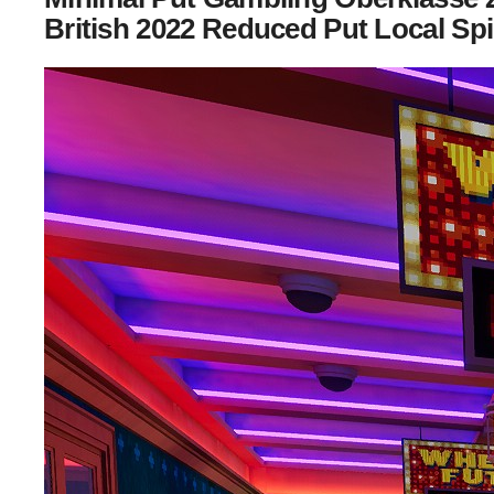
British 2022 Reduced Put Local Spi