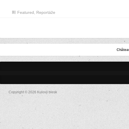
Featured
,
Reportáže
Châtea
Copyright © 2026 Kulový blesk