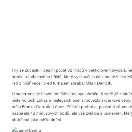
Hry se zúčastnil ideální počet 32 hráčů v pětikolovém švýcaru/ne
areálu u fotbalového hřiště, který vyzkoušela část soutěžících M
listí z hřišť večer před turnajem shrabal Milan Demčík.
U supermele je hlavní mít štěstí na spoluhráče. Kromě již zmín
ještě Vojtěch Lukáš a nejlepších osm si odvezlo škvarkové ceny
měla Blanka Gorroňo López. Pětkrát prohrála, poslední zápas 
nasbírala 42 mínusových bodů, ale vše zvládla s úsměvem, který 
obdržená jako odškodnění.