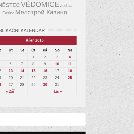
VĚDOMICE
MĚSTEC
Zodiac
Мелстрой Казино
Casino
BLIKAČNÍ KALENDÁŘ
Říjen 2015
o
Út
St
Čt
Pá
So
Ne
1
2
3
4
6
7
8
9
10
11
2
13
14
15
16
17
18
9
20
21
22
23
24
25
6
27
28
29
30
31
« Zář
Lis »