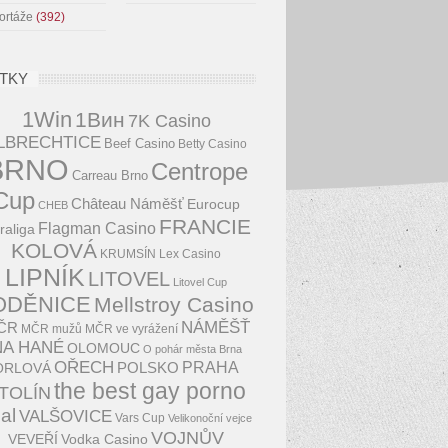
ortáže
(392)
ÍTKY
1Win
1Вин
7K Casino
LBRECHTICE
Beef Casino
Betty Casino
BRNO
Centrope
Carreau Brno
Cup
Château Náměšť
Eurocup
CHEB
FRANCIE
Flagman Casino
raliga
KOLOVÁ
KRUMSÍN
Lex Casino
LIPNÍK
LITOVEL
Litovel Cup
ODĚNICE
Mellstroy Casino
NÁMĚŠŤ
ČR
MČR mužů
MČR ve vyrážení
NA HANÉ
OLOMOUC
O pohár města Brna
OŘECH
PRAHA
POLSKO
ORLOVÁ
the best gay porno
TOLÍN
ial
VALŠOVICE
Vars Cup
Velikonoční vejce
VOJNŮV
VEVEŘÍ
Vodka Casino