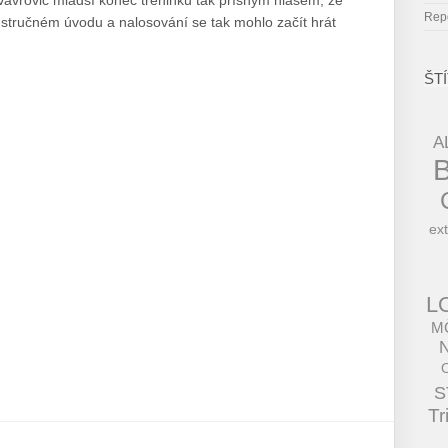
 Vavrovič mladší konec tréninku tak přísným hlasem, že
Rep
Po stručném úvodu a nalosování se tak mohlo začít hrát
ŠT
A
ext
L
M
S
Tr