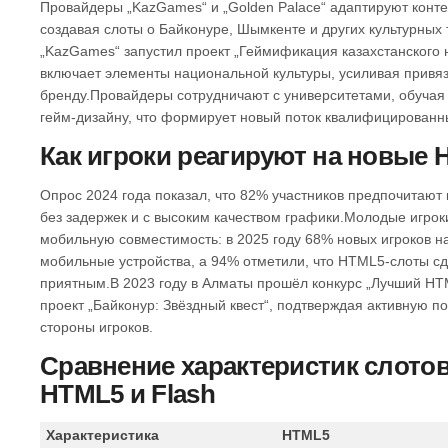
Провайдеры „KazGames“ и „Golden Palace“ адаптируют конте
создавая слоты о Байконуре, Шымкенте и других культурных 
„KazGames“ запустил проект „Геймификация казахстанского н
включает элементы национальной культуры, усиливая привяз
бренду.Провайдеры сотрудничают с университетами, обучая
гейм‑дизайну, что формирует новый поток квалифицированн
Как игроки реагируют на новые
Опрос 2024 года показал, что 82% участников предпочитают 
без задержек и с высоким качеством графики.Молодые игроки
мобильную совместимость: в 2025 году 68% новых игроков на
мобильные устройства, а 94% отметили, что HTML5‑слоты с
приятным.В 2023 году в Алматы прошёл конкурс „Лучший HTM
проект „Байконур: Звёздный квест“, подтверждая активную п
стороны игроков.
Сравнение характеристик слотов
HTML5 и Flash
Характеристика
HTML5