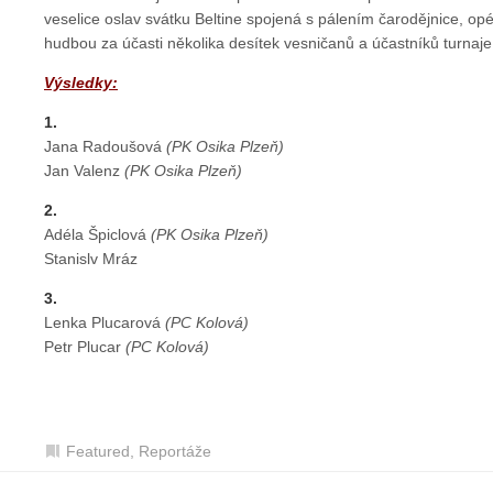
veselice oslav svátku Beltine spojená s pálením čarodějnice, op
hudbou za účasti několika desítek vesničanů a účastníků turnaje
Výsledky:
1.
Jana Radoušová
(PK Osika Plzeň)
Jan Valenz
(PK Osika Plzeň)
2.
Adéla Špiclová
(PK Osika Plzeň)
Stanislv Mráz
3.
Lenka Plucarová
(PC Kolová)
Petr Plucar
(PC Kolová)
Featured
,
Reportáže