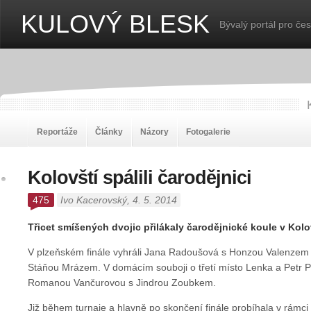
KULOVÝ BLESK
Bývalý portál pro če
Reportáže
Články
Názory
Fotogalerie
Kolovští spálili čarodějnici
475
Ivo Kacerovský
, 4. 5. 2014
Třicet smíšených dvojic přilákaly čarodějnické koule v Kolo
V plzeňském finále vyhráli Jana Radoušová s Honzou Valenzem 
Stáňou Mrázem. V domácím souboji o třetí místo Lenka a Petr Plu
Romanou Vančurovou s Jindrou Zoubkem.
Již během turnaje a hlavně po skončení finále probíhala v rámci 