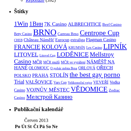
Reportáže
(392)
Štítky
1Win
1Вин
7K Casino
ALBRECHTICE
Beef Casino
BRNO
Centrope Cup
Carreau Brno
Betty Casino
Flagman Casino
Château Náměšť
Eurocup
extraliga
CHEB
LIPNÍK
FRANCIE
KOLOVÁ
KRUMSÍN
Lex Casino
LODĚNICE
LITOVEL
Mellstroy
Litovel Cup
Casino
NÁMĚŠŤ NA
MČR
MČR mužů
MČR ve vyrážení
HANÉ
OŘECH
OLOMOUC
ORLOVÁ
O pohár města Brna
the best gay porno
STOLÍN
POLSKO
PRAHA
Trial
VALŠOVICE
VEVEŘÍ
Vodka
Vars Cup
Velikonoční vejce
VĚDOMICE
VOJNŮV MĚSTEC
Casino
Zodiac
Мелстрой Казино
Casino
Publikační kalendář
Červen 2013
Po
Út
St
Čt
Pá
So
Ne