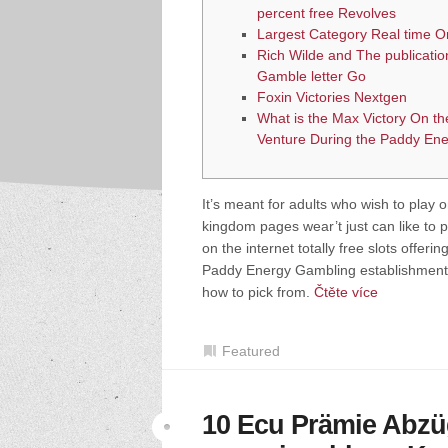
percent free Revolves
Largest Category Real time O
Rich Wilde and The publication
Gamble letter Go
Foxin Victories Nextgen
What is the Max Victory On th
Venture During the Paddy En
It’s meant for adults who wish to play 
kingdom pages wear’t just can like to pl
on the internet totally free slots offe
Paddy Energy Gambling establishment 
how to pick from.
Čtěte více
Featured
10 Ecu Prämie Abzüg