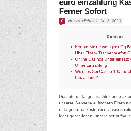
euro einzahlung Kas
Ferner Sofort
0
Honza Michálek
, 14. 2. 2023
Content
Konnte Meine wenigkeit Gg Be
Über Einem Taschentelefon 
Online Casinos Unter einsatz
Ohne Einzahlung
Welches Sei Casino 100 Euro
Einzahlung?
Die autoren fangen nachfolgende aktuel
unserer Webseite aufstöbern Eltern nich
untergeordnet kostenlose Casinospiel
leger geschrieben, unsereiner aufbaue