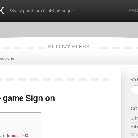
K
ASO
Bývalý portál pro český pétanque
KULOVÝ BLESK
ogalerie
VY
e game Sign on
CO
Člá
Foto
Náz
 No-deposit 100