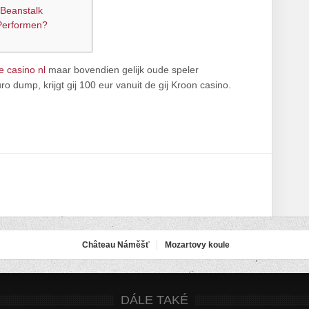
 Beanstalk
 Performen?
e casino nl
maar bovendien gelijk oude speler
o dump, krijgt gij 100 eur vanuit de gij Kroon casino.
Château Náměšť
Mozartovy koule
DÁLE TAKÉ