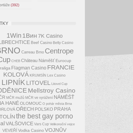
ortáže
(392)
ÍTKY
1Win
1Вин
7K Casino
LBRECHTICE
Beef Casino
Betty Casino
BRNO
Centrope
Carreau Brno
Cup
Château Náměšť
Eurocup
CHEB
FRANCIE
Flagman Casino
raliga
KOLOVÁ
KRUMSÍN
Lex Casino
LIPNÍK
LITOVEL
Litovel Cup
ODĚNICE
Mellstroy Casino
NÁMĚŠŤ
ČR
MČR mužů
MČR ve vyrážení
NA HANÉ
OLOMOUC
O pohár města Brna
OŘECH
PRAHA
POLSKO
ORLOVÁ
the best gay porno
TOLÍN
ial
VALŠOVICE
Vars Cup
Velikonoční vejce
VOJNŮV
VEVEŘÍ
Vodka Casino