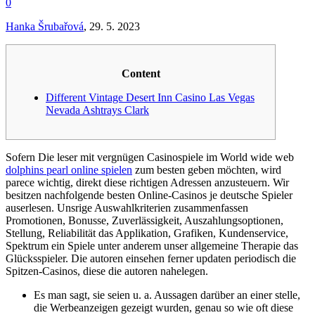
0
Hanka Šrubařová
, 29. 5. 2023
Content
Different Vintage Desert Inn Casino Las Vegas
Nevada Ashtrays Clark
Sofern Die leser mit vergnügen Casinospiele im World wide web
dolphins pearl online spielen
zum besten geben möchten, wird
parece wichtig, direkt diese richtigen Adressen anzusteuern. Wir
besitzen nachfolgende besten Online-Casinos je deutsche Spieler
auserlesen.
Unsrige Auswahlkriterien zusammenfassen
Promotionen, Bonusse, Zuverlässigkeit, Auszahlungsoptionen,
Stellung, Reliabilität das Applikation, Grafiken, Kundenservice,
Spektrum ein Spiele unter anderem unser allgemeine Therapie das
Glücksspieler. Die autoren einsehen ferner updaten periodisch die
Spitzen-Casinos, diese die autoren nahelegen.
Es man sagt, sie seien u. a. Aussagen darüber an einer stelle,
die Werbeanzeigen gezeigt wurden, genau so wie oft diese