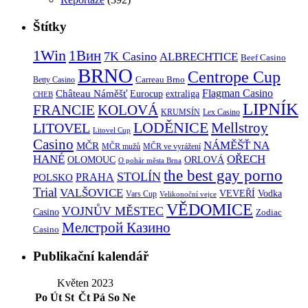
Štítky
1Win
1Вин
7K Casino
ALBRECHTICE
Beef Casino
BRNO
Centrope Cup
Carreau Brno
Betty Casino
Flagman Casino
Château Náměšť
Eurocup
extraliga
CHEB
LIPNÍK
FRANCIE
KOLOVÁ
KRUMSÍN
Lex Casino
LODĚNICE
LITOVEL
Mellstroy
Litovel Cup
Casino
NÁMĚŠŤ NA
MČR
MČR mužů
MČR ve vyrážení
HANÉ
OŘECH
OLOMOUC
ORLOVÁ
O pohár města Brna
the best gay porno
STOLÍN
POLSKO
PRAHA
Trial
VALŠOVICE
VEVEŘÍ
Vodka
Vars Cup
Velikonoční vejce
VĚDOMICE
VOJNŮV MĚSTEC
Casino
Zodiac
Мелстрой Казино
Casino
Publikační kalendář
Květen 2023
Po
Út
St
Čt
Pá
So
Ne