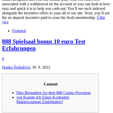
associated with a withdrawal on the account so you can look at how
easy and quick it is to help you cash-out. You’ll see such indexed
alongside the incentive offers to your all of our site. Next, you’ll see
the no deposit incentive paid to your the fresh membership.
Čtěte
více
Featured
888 Spielsaal bonus 10 euro Test
Erfahrungen
0
Hanka Šrubařová
, 30. 9. 2022
Content
Dies Besondere An dem 888 Casino Provision
wie Konnte Ich Einen Kostenfrei
Maklercourtage Einbehalten?