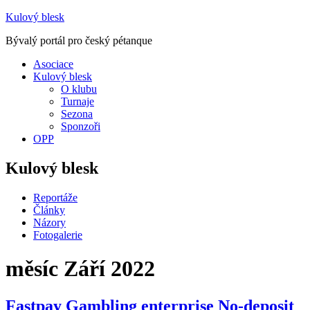
Kulový blesk
Bývalý portál pro český pétanque
Asociace
Kulový blesk
O klubu
Turnaje
Sezona
Sponzoři
OPP
Kulový blesk
Reportáže
Články
Názory
Fotogalerie
měsíc Září 2022
Fastpay Gambling enterprise No-deposit