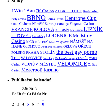
Štítky
1Win
1Вин
7K Casino
ALBRECHTICE
Beef Casino
BRNO
Centrope Cup
Carreau Brno
Betty Casino
Flagman Casino
Château Náměšť
Eurocup
extraliga
CHEB
LIPNÍK
FRANCIE
KOLOVÁ
KRUMSÍN
Lex Casino
LODĚNICE
LITOVEL
Mellstroy
Litovel Cup
Casino
NÁMĚŠŤ NA
MČR
MČR mužů
MČR ve vyrážení
HANÉ
OŘECH
OLOMOUC
ORLOVÁ
O pohár města Brna
the best gay porno
STOLÍN
POLSKO
PRAHA
Trial
VALŠOVICE
VEVEŘÍ
Vodka
Vars Cup
Velikonoční vejce
VĚDOMICE
VOJNŮV MĚSTEC
Casino
Zodiac
Мелстрой Казино
Casino
Publikační kalendář
Září 2013
Po
Út
St
Čt
Pá
So
Ne
1
2
3
4
5
6
7
8