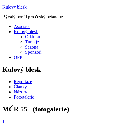
Kulový blesk
Bývalý portál pro český pétanque
Asociace
Kulový blesk
O klubu
Turnaje
Sezona
Sponzoři
OPP
Kulový blesk
Reportáže
Články
Názory
Fotogalerie
MČR 55+ (fotogalerie)
1 111